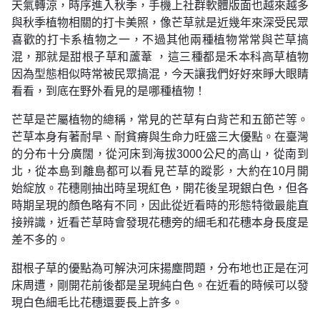
天氣轉涼，時序進入秋季，手機上社群軟體版面也越來越多
與秋季植物相關的打卡美照，像芒草就是近幾年來深受民眾
喜歡的打卡系植物之一，不過其他兩種植物常常與芒草搞
混，那就是甜根子草和蘆葦 ，這三種都是禾本科高草植物
因為型態相似時常被民眾搞混，今天讓我們好好來睜大眼睛
看看，到底在野外看見的是哪種植物！
芒草是芒屬植物的總稱，常見的芒草有白背芒和五節芒等。
芒草本身有著耐旱、耐貧瘠與生命力旺盛三大優點。在臺灣
的分布十分廣闊，從河床到海拔3000公尺的高山，從南到
北，從本島到離島都可以看見芒草的蹤影，大約在10月開
始綻放。花穗剛抽出時呈現紅色，開花後呈現銀白色，但各
時期呈現的顏色略有不同，因此從近看時的形態特徵最能直
接辨識，近看芒草時會發現花穗旁的細毛和花穗本身長度是
差不多的。
甜根子草的優點為可解決河床揚塵問題，分布地也正是在河
床周遭，剛開花前後都是呈現純白色。在近看的時候可以發
現白色細毛比花穗還要長上許多。