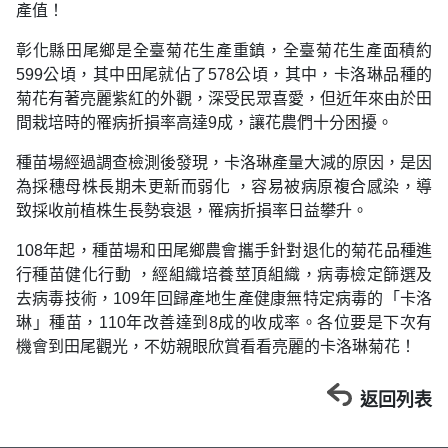
產值！
彰化縣田尾鄉是全臺菊花生產重鎮，全臺菊花生產面積約
599公頃，其中田尾就佔了578公頃，其中，卡洛琳品種的
菊花有著亮麗紫紅的外觀，深受民眾喜愛，但近年來由於田
間栽培時的罹病折損率高達9成，讓花農們十分困擾。
種苗場經過調查檢測後發現，卡洛琳產量大減的原因，是因
為採穗母株長期未更新而弱化 ，容易被病原複合感染，導
致採收前植株生長勢衰退，罹病折損率日益攀升。
108年起，種苗場和田尾鄉農會攜手針對退化的菊花品種進
行種苗健化行動 ，經組織培養莖頂組織，病毒檢定篩選及
去病毒技術，109年回歸產地生產健康無特定病毒的「卡洛
琳」種苗，110年改善達到8成的收成率。各位要是下次有
機會到田尾觀光，不妨親眼欣賞看看亮麗的卡洛琳菊花！
返回列表