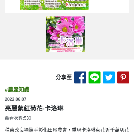
分享至 Facebook
分享至 LINE
分享至 
分
分享至
#農產知識
2022.06.07
亮麗紫紅菊花-卡洛琳
觀看次數:530
種苗改良場攜手彰化田尾農會，重現卡洛琳菊花近千萬切花