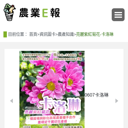
:::
:::
目前位置：
首頁
>
資訊圖卡
>
農產知識
>
亮麗紫紅菊花-卡洛琳
0607卡洛琳