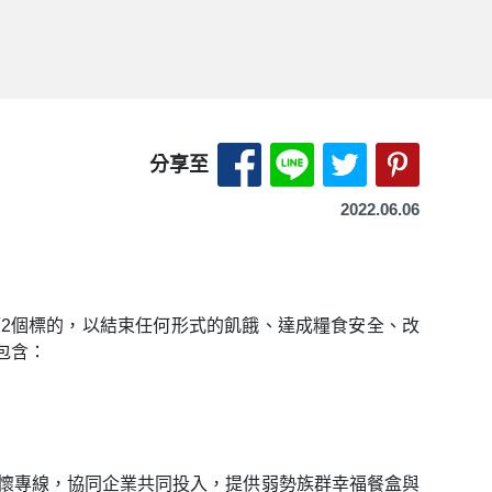
分享至 Facebook-另開
分享至 LINE-另開
分享至 X（Tw
分享至 P
分享至
2022.06.06
17項目標中的第2個標的，以結束任何形式的飢餓、達成糧食安全、改
包含：
懷專線，協同企業共同投入，提供弱勢族群幸福餐盒與