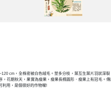
~120 cm，全株密被白色絨毛。莖多分枝，葉互生葉片羽狀
序，花期秋天，果實為瘦果，瘦果長橢圓形．瘦果上有冠毛。傳
可利用，是個很好的作物喔!