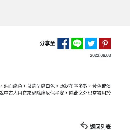
分享至 Facebook-另開
分享至 LINE-另開
分享至 X（Tw
分享至 P
分享至
2022.06.03
深裂，葉面綠色，葉背呈綠白色。頭狀花序多數，黃色或淡
說中古人用它來驅除疾厄保平安，除此之外也常被用於
返回列表