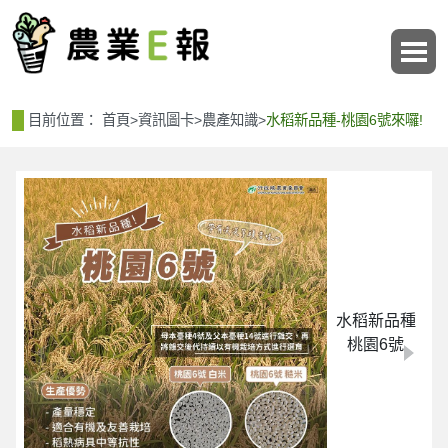
:::
:::
目前位置：
首頁
>
資訊圖卡
>
農產知識
>
水稻新品種-桃園6號來囉!
水稻新品種
桃園6號