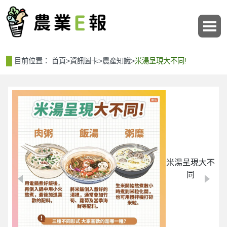
:::
:::
目前位置：
首頁
>
資訊圖卡
>
農產知識
>
米湯呈現大不同!
米湯呈現大不
同