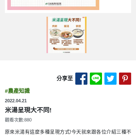
分享至 Facebook
分享至 LINE
分享至 
分
分享至
#農產知識
2022.04.21
米湯呈現大不同!
觀看次數:880
原來米湯有這麼多種呈現方式!今天就來跟各位介紹三種不