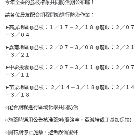
今年全臺的荔枝椿象共同防治期公布囉！
請各位農友配合期程開始進行防治作業：
➤高屏地區◍荔枝：１／１７－２／１８ ◍龍眼：２／０７
－３／０４
➤嘉南地區◍荔枝：２／０７－３／０８ ◍龍眼：２／２１
－３／２１
➤中彰投雲◍荔枝：２／０７－３／１１ ◍龍眼：２／０７
－３／１１
➤苗栗地區◍荔枝： ２／１４－３／１８◍龍眼：２／１４
－３／１８
◌配合期程進行區域化學共同防治
◌施藥時選用公告核准藥劑(賽洛寧、亞滅培或丁基加保扶)
◌開花期停止施藥，避免誤傷蜜蜂