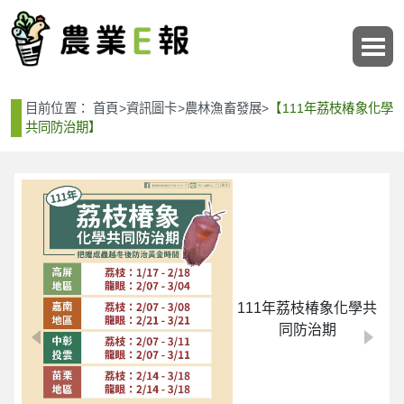
:::
:::
目前位置：
首頁
>
資訊圖卡
>
農林漁畜發展
>
【111年荔枝椿象化學
共同防治期】
111年荔枝椿象化學共
同防治期