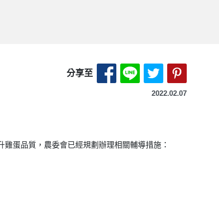
分享至 Facebook-另開
分享至 LINE-另開
分享至 X（Tw
分享至 P
分享至
2022.02.07
升雞蛋品質，農委會已經規劃辦理相關輔導措施：