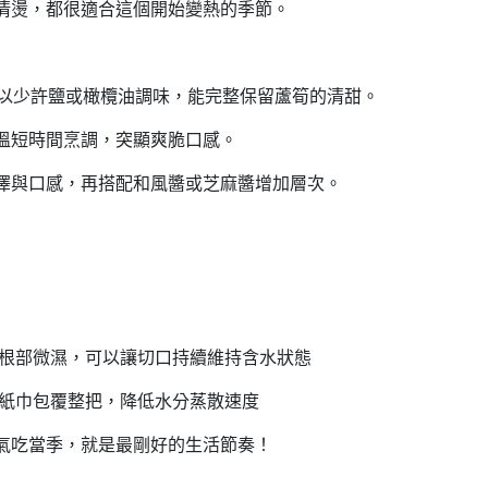
清燙，都很適合這個開始變熱的季節。
後以少許鹽或橄欖油調味，能完整保留蘆筍的清甜。
溫短時間烹調，突顯爽脆口感。
澤與口感，再搭配和風醬或芝麻醬增加層次。
＋根部微濕，可以讓切口持續維持含水狀態
或紙巾包覆整把，降低水分蒸散速度
氣吃當季，就是最剛好的生活節奏！