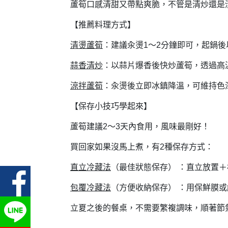
蘆筍口感清甜又帶點爽脆，不管是清炒還是
【推薦料理方式】
清燙蘆筍
：建議汆燙1～2分鐘即可，起鍋
蒜香清炒
：以蒜片爆香後快炒蘆筍，透過高
涼拌蘆筍
：汆燙後立即冰鎮降溫，可維持色
【保存小技巧學起來】
蘆筍建議2～3天內食用，風味最剛好！
買回家如果沒馬上煮，有2種保存方式：
直立冷藏法
（最佳狀態保存） ：直立放置
包覆冷藏法
（方便收納保存） ：用保鮮膜
立夏之後的餐桌，不需要繁複調味，順著節