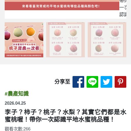
帶你
一次
認識
平地
水蜜
桃品
種！
分享至 Facebook
分享至 LINE
分享至 
分
分享至
#農產知識
2026.04.25
李子？柿子？桃子？水梨？其實它們都是水
蜜桃喔！帶你一次認識平地水蜜桃品種！
觀看次數:266