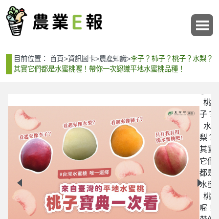
:::
:::
李
目前位置：
首頁
>
資訊圖卡
>
農產知識
>
李子？柿子？桃子？水梨？
子？
其實它們都是水蜜桃喔！帶你一次認識平地水蜜桃品種！
柿
子？
桃
子？
水
？
梨？
？
其實
是
它們
帶
都是
平
水蜜
桃
喔！