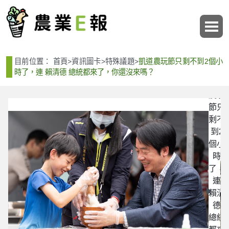
:::
:::
目前位置：
首頁
>
資訊圖卡
>
特殊議題
>
凱道農玩節只剩不到2個小
時了，連 賴清德 總統都來了，你還沒來嗎？
凱道
農玩
節只
剩不
到2
個小
時
了，
05
連
賴清
德
總統