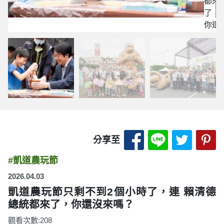
都來
了，
你還
沒來
嗎？
分享至 Facebook
分享至 LINE
分享至 
分
分享至
#凱道農玩節
2026.04.03
凱道農玩節只剩不到2個小時了，連 賴清德
總統都來了，你還沒來嗎？
觀看次數:208