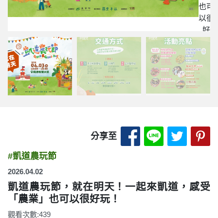
也可
以很
好
玩！
分享至 Facebook
分享至 LINE
分享至 
分
分享至
#凱道農玩節
2026.04.02
凱道農玩節，就在明天！一起來凱道，感受
「農業」也可以很好玩！
觀看次數:439