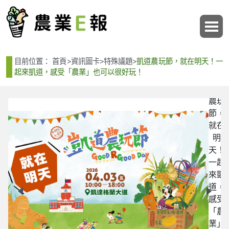
:::
:::
目前位置：
首頁
>
資訊圖卡
>
特殊議題
>
凱道農玩節，就在明天！一
起來凱道，感受「農業」也可以很好玩！
凱道
農玩
節，
就在
明
天！
一起
來凱
道，
感受
「農
業」