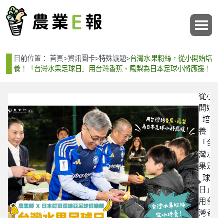
:::
:::
台灣
目前位置：
首頁
>
資訊圖卡
>
特殊議題
>
台灣水果粉絲，從小開始培
水果
養！「台灣水果足球日」用台灣香蕉、鳳梨為日本足球小將應援！
粉
絲，
從小
開始
培
養！
「台
灣水
果足
04
球
日」
用台
灣香