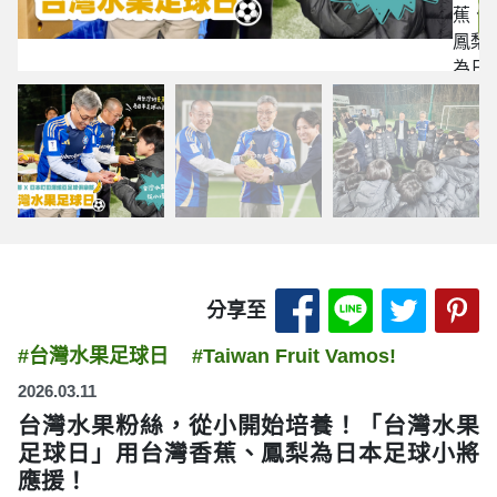
蕉、
鳳梨
為日
本足
球小
將應
援！
分享至 Facebook
分享至 LINE
分享至 
分
分享至
#台灣水果足球日
#Taiwan Fruit Vamos!
2026.03.11
台灣水果粉絲，從小開始培養！「台灣水果
足球日」用台灣香蕉、鳳梨為日本足球小將
應援！