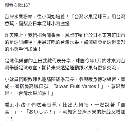
觀看次數:167
台灣水果粉絲，從小開始培養！「台灣水果足球日」用台灣
香蕉、鳳梨為日本足球小將應援！
昨天晚上，我們把台灣香蕉、鳳梨帶到位於日本東京町田市
的足球訓練場，用最好吃的台灣水果，幫澤維亞足球俱樂部
的小選手們加油！
足球俱樂部的上田武藏代表分享，球團今年1月的才來到台
灣舉辦足球教室，期待未來透過運動跟水果有更多交流。
小球員們跟教練也邀請陳駿季部長，參與暖身傳球練習，圍
成一圈搭肩高喊口號「Taiwan Fruit! Vamos！」，意思就
是，「台灣水果加油！」
看到小孩子們吃著香蕉，比出大拇指，一邊說著「最
高！」、「おいしい！」，就知道台灣水果的粉絲又增加
了！