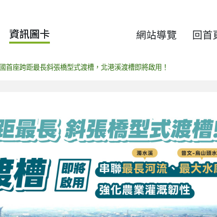
資訊圖卡
網站導覽
回首
國首座跨距最長斜張橋型式渡槽，北港溪渡槽即將啟用！