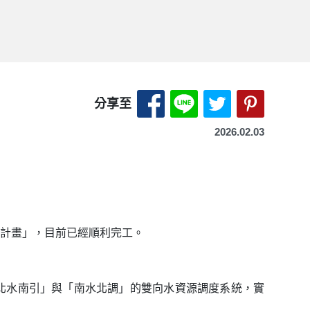
分享至 Facebook-另開
分享至 LINE-另開
分享至 X（Tw
分享至 P
分享至
2026.02.03
程計畫」，目前已經順利完工。
北水南引」與「南水北調」的雙向水資源調度系統，實