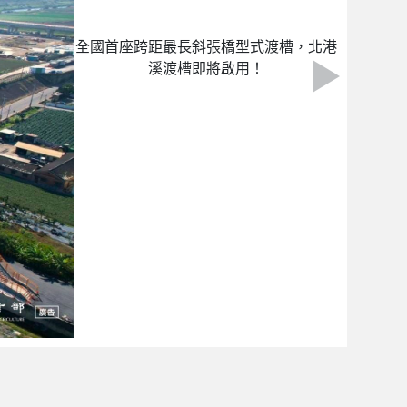
全國首座跨距最長斜張橋型式渡槽，北港
溪渡槽即將啟用！