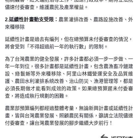
儘速付委審查，維護農民及產業權益。
2.延續性計畫動支受限：
農業灌排改善、農路設施改善、外
來種移除
延續性計畫是過去有編列，但在總預算未付委審查的情況，
將會受到「不得超過前一年的執行數」的限制。
為了台灣農業的健全發展，許多計畫都必須一步一步做、一
年一年到位，很多計畫都是延續性計畫，包含農漁畜冷鏈建
設、綠鬣蜥等外來種移除、阿里山林鐵營運安全及品質維
護、農田水利灌排系統改善、治山防災、漁港管理等，都是
必須長期做才能看到成效的政策。如果總預算遲未付委審
查，將造成執行規劃的困難。
農業部預算編列都經過整體考量，無論新興計畫或延續性計
畫，皆與台灣農業發展、照顧農民有關係，籲請立法院儘速
付委審查，讓台灣農業發展的腳步繼續大步前行！