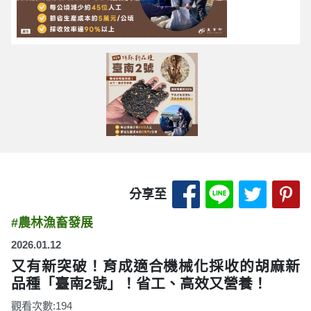
分享至 Facebook
分享至 LINE
分享至 
分
分享至
#農林漁畜發展
2026.01.12
又有新突破！育成適合機械化採收的胡麻新
品種「臺南2號」！省工、高效又營養！
觀看次數:194