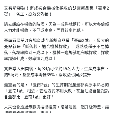
又有新突破！育成適合機械化採收的胡麻新品種「臺南2
號」！省工、高效又營養！
過去胡麻在採收的時候，因為一成熟就落粒，所以大多倚賴
人力才能採收，不但成本高，而且效率也低。
臺南區農業改良場育成全新胡麻品種「臺南2號」，最大的
亮點就是「低落粒、適合機械採收」。成熟後種子不易掉
落，落粒率降到三成以下，機械一進場就能完成採收，採收
率超過七成、效率達九成以上。
實際導入田間後，每公頃可少約45名人力，生產成本省下
約5萬元，整體成本降低35%，淨收益也同步提升！
最重要的是，「臺南2號」的生育期跟產量都與原本熟悉的
「臺南1號」相近，管理方式不用大改，甚至油脂含量跟鈣
含量都比「臺南1號」更好！
未來也會透過示範與技術推廣，陪著農民一起升級轉型，讓