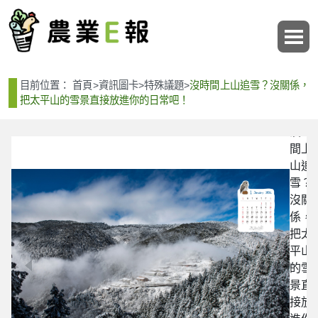
:::
:::
目前位置：
首頁
>
資訊圖卡
>
特殊議題
>
沒時間上山追雪？沒關係，
把太平山的雪景直接放進你的日常吧！
沒時
間上
山追
雪？
沒關
係，
把太
平山
的雪
景直
接放