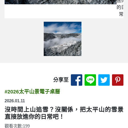
進你
的日
常
吧！
分享至 Facebook
分享至 LINE
分享至 
分
分享至
#2026太平山景電子桌曆
2026.01.11
沒時間上山追雪？沒關係，把太平山的雪景
直接放進你的日常吧！
觀看次數:199