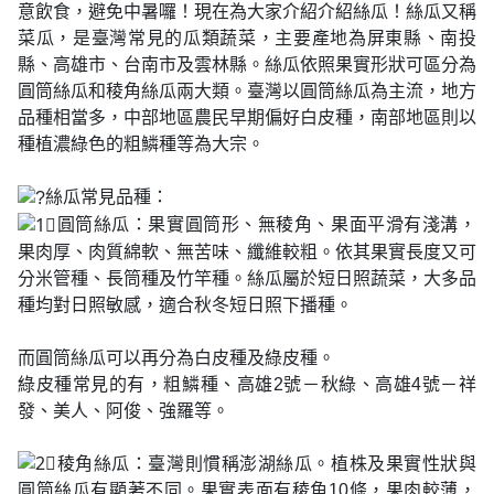
意飲食，避免中暑囉！現在為大家介紹介紹絲瓜！絲瓜又稱
菜瓜，是臺灣常見的瓜類蔬菜，主要產地為屏東縣、南投
縣、高雄市、台南市及雲林縣。絲瓜依照果實形狀可區分為
圓筒絲瓜和稜角絲瓜兩大類。臺灣以圓筒絲瓜為主流，地方
品種相當多，中部地區農民早期偏好白皮種，南部地區則以
種植濃綠色的粗鱗種等為大宗。
絲瓜常見品種：
圓筒絲瓜：果實圓筒形、無稜角、果面平滑有淺溝，
果肉厚、肉質綿軟、無苦味、纖維較粗。依其果實長度又可
分米管種、長筒種及竹竿種。絲瓜屬於短日照蔬菜，大多品
種均對日照敏感，適合秋冬短日照下播種。
而圓筒絲瓜可以再分為白皮種及綠皮種。
綠皮種常見的有，粗鱗種、高雄2號－秋綠、高雄4號－祥
發、美人、阿俊、強羅等。
稜角絲瓜：臺灣則慣稱澎湖絲瓜。植株及果實性狀與
圓筒絲瓜有顯著不同。果實表面有稜角10條，果肉較薄，