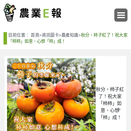
:::
:::
目前位置：
首頁
>
資訊圖卡
>
農產知識
>
秋分，柿子紅了！祝大家
「柿柿」如意、心想「柿」成！
秋分，柿子紅
了！祝大家
「柿柿」如
意、心想
「柿」成！