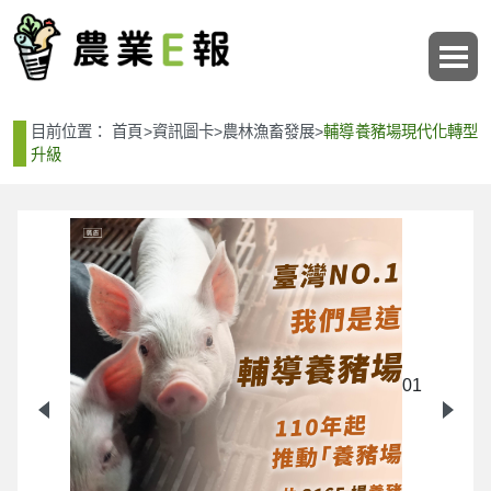
:::
:::
目前位置：
首頁
>
資訊圖卡
>
農林漁畜發展
>
輔導養豬場現代化轉型
升級
01