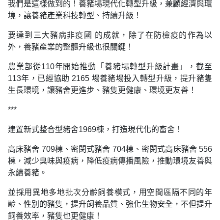
我們是這樣做到的！養豬場現代化轉型升級，兼顧經濟與環
境，讓養豬產業科技轉型、持續升級！
要達到三大豬病非疫國 的成就，除了在防檢疫的作為以
外，養豬產業的整體升級也很關鍵！
農業部從110年開始推動「養豬場轉型升級計畫」，截至
113年，已經協助 2165 場養豬場投入轉型升級，提升豬隻
生長環境，讓豬舍更進步、豬隻更健康、環境更友善！
***
建置新式整合型豬舍1969棟，打造現代化的畜舍！
高床豬舍 709棟、密閉式豬舍 704棟、密閉式高床豬舍 556
棟，減少臭味與疫病，降低疫病傳播風險，推動環境友善與
永續養豬。
並採用異地多地批次分齡飼養模式，用空間區隔不同的年
齡、性別的豬隻，提升飼養品質、強化生物安全，不但提升
飼養效率，豬隻也更健康！