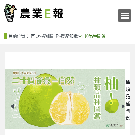
:::
:::
目前位置：
首頁
>
資訊圖卡
>
農產知識
>
柚類品種圖鑑
柚
類
品
鑑
種
圖
鑑