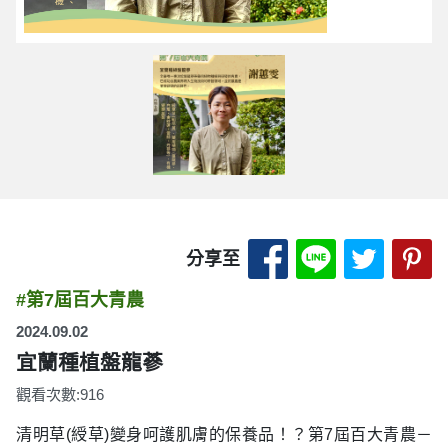
分享至 Facebook
分享至 LINE
分享至 
分
分享至
#第7屆百大青農
2024.09.02
宜蘭種植盤龍蔘
觀看次數:916
清明草(綬草)變身呵護肌膚的保養品！？第7屆百大青農－