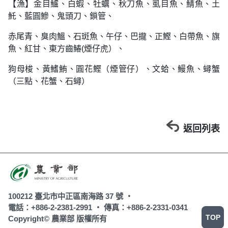
【漁】金目鱸、白蝦、牡蠣、秋刀魚、虱目魚、鯖魚、土
魠、藍圓鰺、鬼頭刀、鎖管、
赤尾青、臭肉鰮、石斑魚、午仔、巴攏、正鰹、白帶魚、旗
魚、紅甘、東方齒鰆(煙仔虎）、
狗母梭、黃鰭鮪、圓花鰹（煙管仔）、文蛤、鰻魚、蟳蟹
（三點、花蟹、石蟳）
返回列表
100212 臺北市中正區南海路 37 號 ‧
電話：+886-2-2381-2991 ‧
傳真：+886-2-2331-0341
TOP
Copyright© 農業部 版權所有