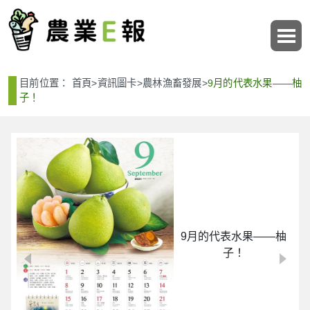
:::
:::
目前位置：
首頁
>
資訊圖卡
>
農林漁畜發展
>
9月的代表水果——柚
子！
9月的代表水果——柚
子！