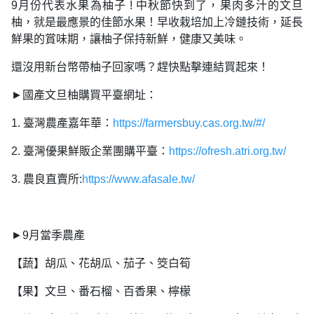
9月份代表水果為柚子 ! 中秋節快到了，果肉多汁的文旦
柚，就是最應景的佳節水果！早收栽培加上冷鏈技術，延長
鮮果的賞味期，讓柚子保持新鮮，健康又美味。
還沒用新台幣帶柚子回家嗎？趕快點擊連結買起來！
►國產文旦柚購買平臺網址：
1. 臺灣農產嘉年華：
https://farmersbuy.cas.org.tw/#/
2. 臺灣優果鮮販企業團購平臺：
https://ofresh.atri.org.tw/
3. 農良直賣所:
https://www.afasale.tw/
►9月當季農產
【蔬】胡瓜、花胡瓜、茄子、筊白筍
【果】文旦、番石榴、百香果、檸檬