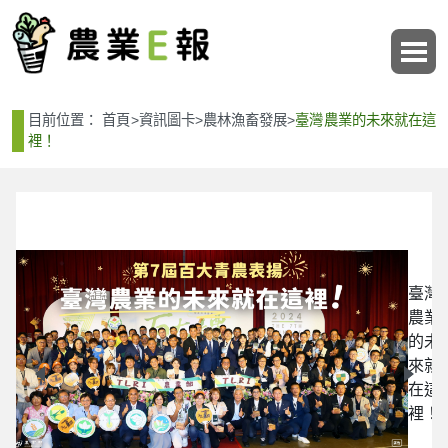
:::
:::
目前位置：
首頁
>
資訊圖卡
>
農林漁畜發展
>
臺灣農業的未來就在這
裡！
臺灣
農業
未
的未
！
來就
在這
裡！