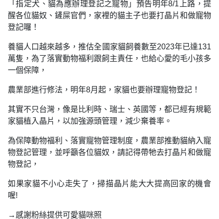
「指定犬、貓為應辦理登記之寵物」預告明年8/1上路，提
醒各位貓奴、鏟屎官們，家裡的貓主子也要打晶片和做寵物
登記囉！
養貓人口越來越多，推估全國家貓飼養數至2023年已達131
萬隻，為了落實動物福利跟飼主責任，也給心愛的毛小孩多
一個保障，
農業部進行修法，明年8月起，家貓也要辦理寵物登記！
其實不只台灣，像是比利時、瑞士、英國等，都已經有規範
家貓植入晶片，以加強源頭管理，減少棄養率。
為保障動物福利、落實寵物管理制度，農業部推動貓納入寵
物登記管理，並呼籲各位貓奴，請記得帶牠去打晶片和做寵
物登記，
如果家貓不小心走失了，掃描晶片能大大提高回家的機會
喔!
→感謝粉絲提供可愛貓咪照