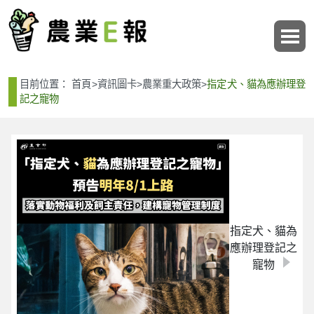
:::
:::
目前位置：
首頁
>
資訊圖卡
>
農業重大政策
>
指定犬、貓為應辦理登
記之寵物
指定犬、貓為
應辦理登記之
寵物