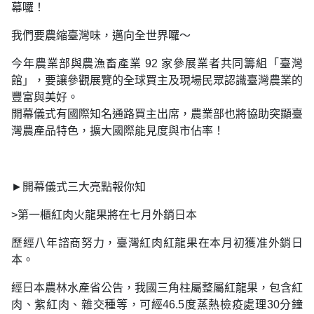
幕囉！
我們要農縮臺灣味，邁向全世界囉～
今年農業部與農漁畜產業 92 家參展業者共同籌組「臺灣
館」，要讓參觀展覽的全球買主及現場民眾認識臺灣農業的
豐富與美好。
開幕儀式有國際知名通路買主出席，農業部也將協助突顯臺
灣農產品特色，擴大國際能見度與市佔率！
►開幕儀式三大亮點報你知
>第一櫃紅肉火龍果將在七月外銷日本
歷經八年諮商努力，臺灣紅肉紅龍果在本月初獲准外銷日
本。
經日本農林水產省公告，我國三角柱屬整屬紅龍果，包含紅
肉、紫紅肉、雜交種等，可經46.5度蒸熱檢疫處理30分鐘