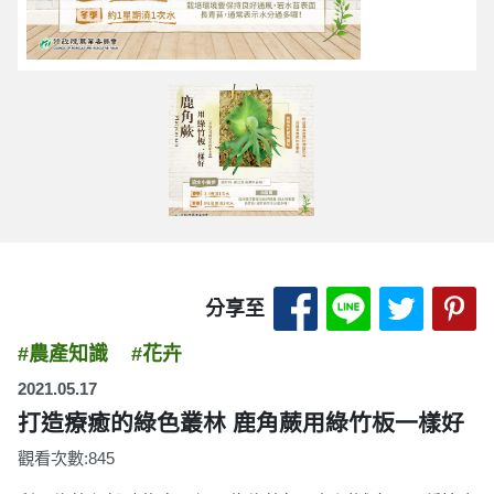
分享至 Facebook
分享至 LINE
分享至 
分
分享至
#農產知識
#花卉
2021.05.17
打造療癒的綠色叢林 鹿角蕨用綠竹板一樣好
觀看次數:845