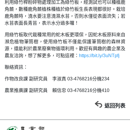
利用綠竹稈粉碎物處理加工為綠竹板，經測試也可以種植鹿
角蕨，數種鹿角蕨植株種植於綠竹板生長表現都很好。栽培
鹿角蕨時，澆水要注意澆濕水苔，否則水僅從表面流失；若
水苔表面長青苔，表示水分過多囉！
用綠竹板取代栽種常用的蛇木板更環保，因蛇木板原料來自
瀕危植物筆筒樹，使用綠竹板不僅能保護筆筒樹的森林資
源，還能利於農業廢棄物循環利用。歡迎有興趣的農企業及
農友洽詢，想了解更多，可點這裡：
https://bit.ly/3uNTpfj
聯絡資訊：
作物改良課 副研究員 李淑真 03-4768216分機234
農業推廣課 副研究員 賴信忠 03-4768216分機410
返回列表