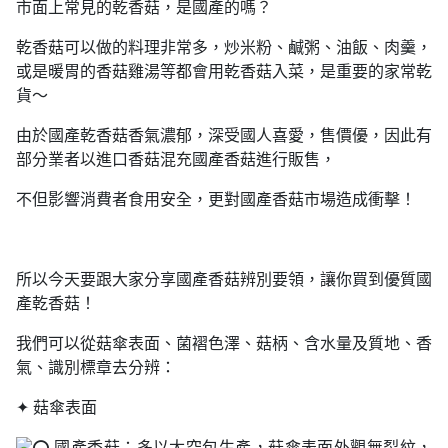
市面上常見的乾香菇，是國產的嗎？
乾香菇可以做的料理非常多，炒米粉、鹹粥、油飯、肉羹，
或是暖胃的香菇雞湯等都會用乾香菇入菜，是重要的家常乾
貨～
由於國產乾香菇香氣濃郁，深受國人喜愛，售價優，因此有
部分業者以進口香菇混充國產香菇進行販售，
不但影響消費者食用安全，更對國產香菇市場造成衝擊！
所以今天要跟大家分享國產香菇辨別要領，讓你買到優質國
產乾香菇！
我們可以從菇傘表面、菌褶色澤、菇柄、含水量及質地、香
氣、識別標章去分辨：
✦ 菇傘表面
國產香菇：多以太空包生產，菇傘表面外觀無裂紋，