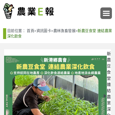
:::
:::
目前位置：
首頁
>
資訊圖卡
>
農林漁畜發展
>
新農豆食堂 連結農業
深化飲食
新
農
豆
食
堂
連
化
結
農
業
深