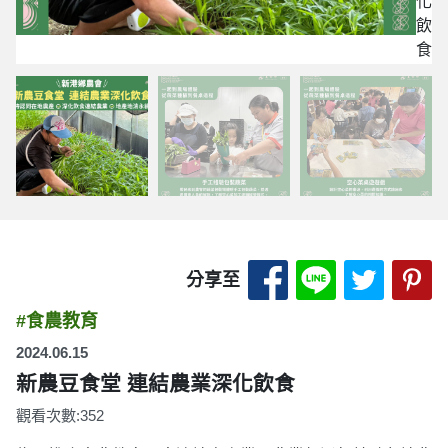
化
飲
食
分享至 Facebook
分享至 LINE
分享至 
分
分享至
#食農教育
2024.06.15
新農豆食堂 連結農業深化飲食
觀看次數:352