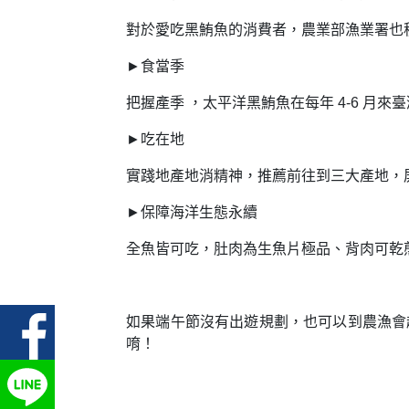
對於愛吃黑鮪魚的消費者，農業部漁業署也
►食當季
把握產季 ，太平洋黑鮪魚在每年 4-6 月
►吃在地
實踐地產地消精神，推薦前往到三大產地，
►保障海洋生態永續
全魚皆可吃，肚肉為生魚片極品、背肉可乾
如果端午節沒有出遊規劃，也可以到農漁會超
唷！