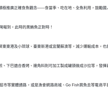
積極推廣正確食魚觀念——食當季、吃在地、全魚利用，鼓勵國
來臺灣報到，此時的黑鮪魚正對時！
屏東東港及小琉球、臺東新港或宜蘭蘇澳等，減少運輸成本，也
煎、下巴適合香烤、邊角料則可加工製成罐頭做成沙拉等，發揮
市等實體通路，或是漁會網路商城、Go Fish買魚去等電商