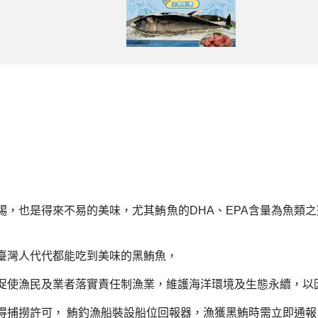
賜，也是得來不易的美味，尤其鮪魚的DHA、EPA含量為魚類
臺灣人代代都能吃到美味的黑鮪魚，
促使漁民及業者落實責任制漁業，維護海洋環境及生態永續，以
得捕撈許可， 鮪釣漁船裝設船位回報器，漁獲黑鮪時需立即通