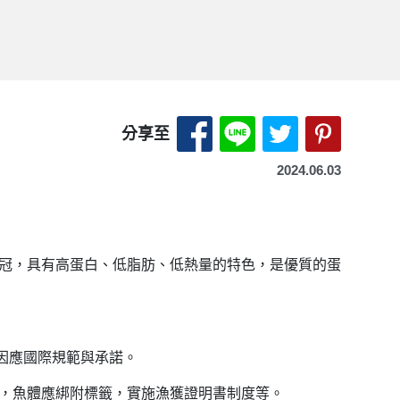
分享至 Facebook-另開
分享至 LINE-另開
分享至 X（Tw
分享至 P
分享至
2024.06.03
之冠，具有高蛋白、低脂肪、低熱量的特色，是優質的蛋
因應國際規範與承諾。
報，魚體應綁附標籤，實施漁獲證明書制度等。