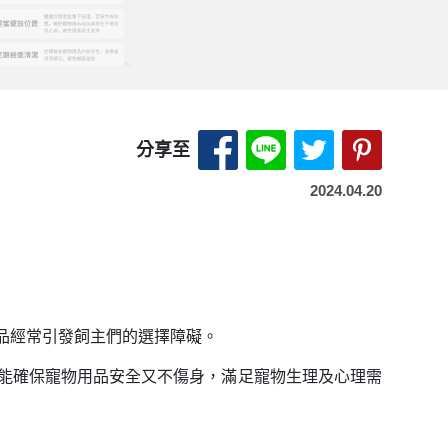
分享至 Facebook-另開
分享至 LINE-另開
分享至 X（Tw
分享至 P
分享至
2024.04.20
品經常引發飼主們的選擇障礙。
能確保寵物用品安全又不傷身，滿足寵物生理及心理需