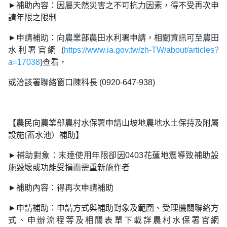
►補助內容：因屬天然災害之不可抗力因素，得不受再次申
請年限之限制
►申請補助：向農業部農田水利署申請，相關資訊可至農田
水利署官網 (
https://www.ia.gov.tw/zh-TW/about/articles?
a=17038
)查看，
或洽該署聯絡窗口陳科長 (0920-647-938)
【農民向農業部農村水保署申請山坡地農地水土保持及附屬
設施(蓄水池）補助】
►補助對象：末達使用年限卻因0403花蓮地震導致補助設
施毀壞或功能受損而需重新施作者
►補助內容：得再次申請補助
►申請補助：申請方式與補助對象及範圍、受理機關聯絡方
式、申辦流程等及相關表單下載詳農村水保署官網