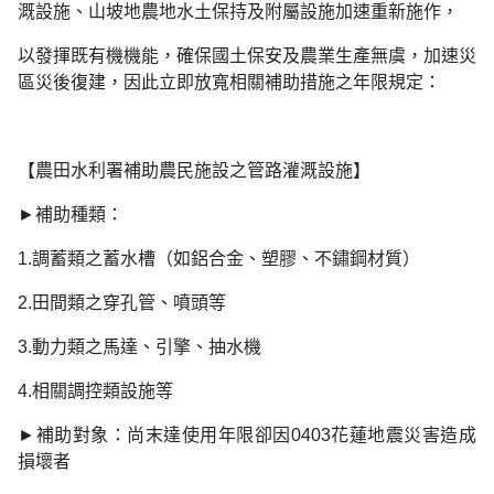
溉設施、山坡地農地水土保持及附屬設施加速重新施作，
以發揮既有機機能，確保國土保安及農業生產無虞，加速災
區災後復建，因此立即放寬相關補助措施之年限規定：
【農田水利署補助農民施設之管路灌溉設施】
►補助種類：
1.調蓄類之蓄水槽（如鋁合金、塑膠、不鏽鋼材質）
2.田間類之穿孔管、噴頭等
3.動力類之馬達、引擎、抽水機
4.相關調控類設施等
►補助對象：尚末達使用年限卻因0403花蓮地震災害造成
損壞者