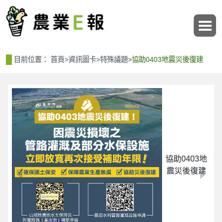
:::
:::
目前位置：
首頁
>
資訊圖卡
>
特殊議題
>
協助0403地震災後復建
協助0403地
震災後復建