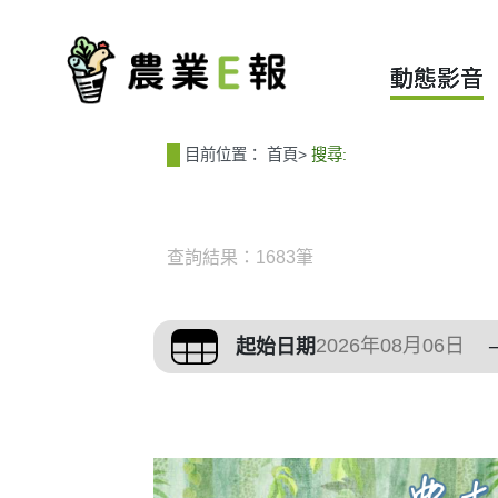
:::
:::
動態影音
目前位置：
首頁
>
搜尋:
查詢結果：1683筆
篩選與搜尋條件
起始日期
搜尋結果列表