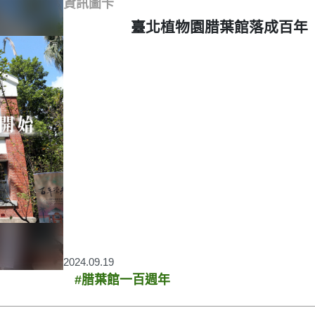
資訊圖卡
臺北植物園腊葉館落成百年
2024.09.19
#腊葉館一百週年