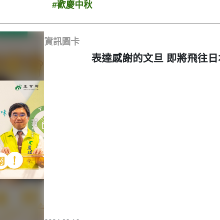
#歡慶中秋
資訊圖卡
表達感謝的文旦 即將飛往日