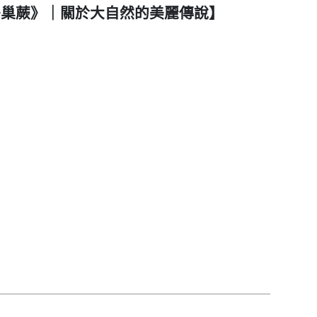
t 鳥巢蕨》｜關於大自然的美麗傳說】