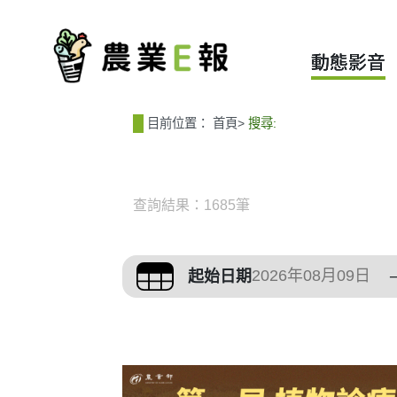
:::
:::
動態影音
目前位置：
首頁
>
搜尋:
查詢結果：1685筆
篩選與搜尋條件
起始日期
搜尋結果列表