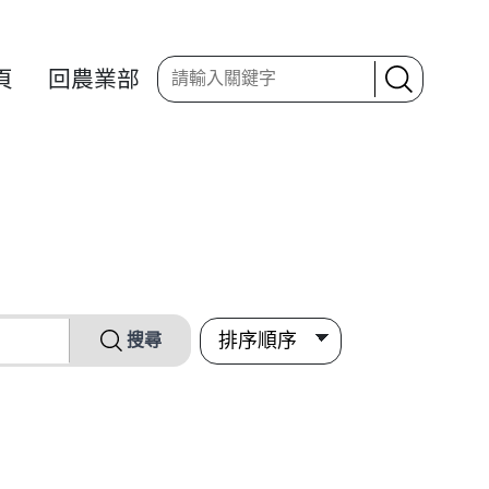
頁
回農業部
搜尋