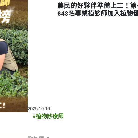
農民的好夥伴準備上工！第
643名專業植診師加入植物
2025.10.16
#植物診療師