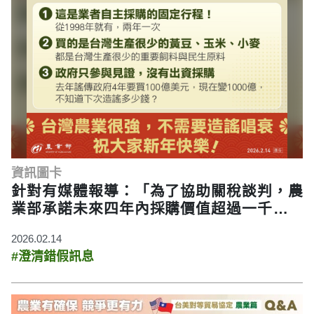
資訊圖卡
針對有媒體報導：「為了協助關稅談判，農
業部承諾未來四年內採購價值超過一千億美
元的美國農產品」內容不能說是並非事實，
2026.02.14
只能說完全錯誤！
#澄清錯假訊息