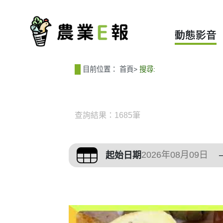
:::
:::
動態影音
目前位置：
首頁
>
搜尋:
查詢結果：1685筆
篩選與搜尋條件
起始日期
搜尋結果列表