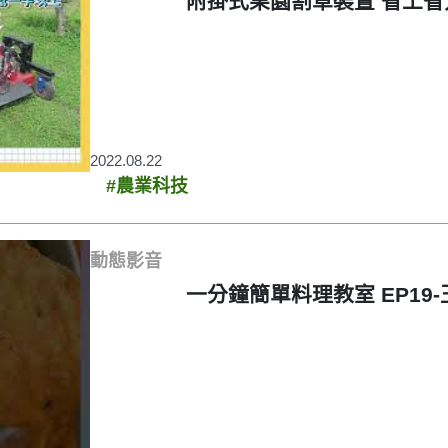
附掛式果園割草裝置 省工
2022.08.22
#農業科技
動態影音
一分鐘簡單料理教室 EP19