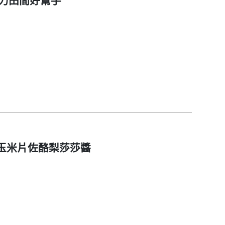
省力田間好幫手
-玉米片佐酪梨莎莎醬