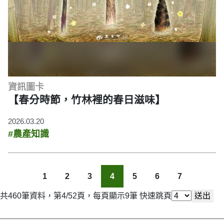
資訊圖卡
【春分時節，竹林裡的春日滋味】
2026.03.20
#農產知識
1
2
3
4
5
6
7
共460筆資料，第4/52頁，每頁顯示9筆
快速跳頁
送出