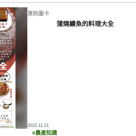
資訊圖卡
蒲燒鰻魚的料理大全
2022.11.21
#農產知識