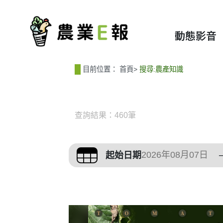
:::
:::
動態影音
目前位置：
首頁
>
搜尋:農產知識
查詢結果：460筆
篩選與搜尋條件
起始日期
搜尋結果列表